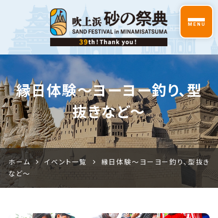
MENU
2026吹
縁日体験〜ヨーヨー釣り、型
上浜砂
抜きなど〜
の祭典
特設サ
イト
ホーム
イベント一覧
縁日体験〜ヨーヨー釣り、型抜き
など〜