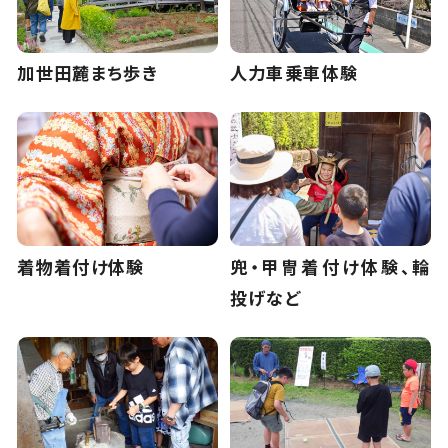
加世田麓まち歩き
人力車乗車体験
着物着付け体験
兜・甲冑着付け体験、輪
投げなど