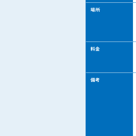
場所
料金
備考